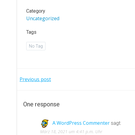
Category
Uncategorized
Tags
No Tag
Beitragsnavigation
Previous post
One response
A WordPress Commenter
sagt:
März 18, 2021 um 4:41 p.m. Uhr