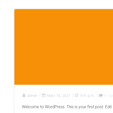
admin
|
März 18, 2021
|
4:41 p.m.
|
1
co
Welcome to WordPress. This is your first post. Edit or